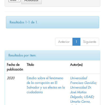
Resultados 1-1 de 1.
Anterior
1
Siguiente
Resultados por ítem:
Fecha de
Título
Autor(es)
publicación
2020
Estudio sobre el fenómeno
Universidad
de la corrupción en El
Francisco Gavidia
;
Salvador y sus efectos en la
Universidad Dr.
ciudadanía
José Matías
Delgado
;
USAID
;
Umaña Cerna,