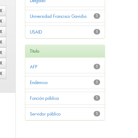
Delgado
Universidad Francisco Gavidia
1
USAID
1
Título
AFP
1
Endémico
1
Función pública
1
Servidor público
1