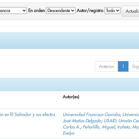
En orden
Autor/registro
Anterior
1
Sig
Autor(es)
n en El Salvador y sus efectos
Universidad Francisco Gavidia
;
Universi
José Matías Delgado
;
USAID
;
Umaña Cer
Carlos A.
;
Peñailillo, Miguel
;
Iraheta, Ma
Evelyn