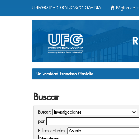
UNIVERSIDAD FRANCISCO GAVIDIA
Página de in
Skip
navigation
Universidad Francisco Gavidia
Buscar
Buscar:
por
Filtros actuales: