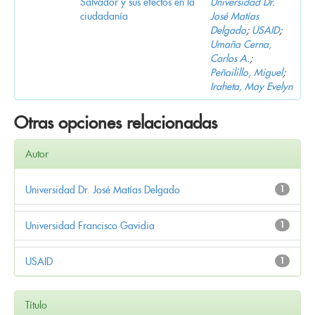
Salvador y sus efectos en la
Universidad Dr.
ciudadanía
José Matías
Delgado
;
USAID
;
Umaña Cerna,
Carlos A.
;
Peñailillo, Miguel
;
Iraheta, May Evelyn
Otras opciones relacionadas
Autor
Universidad Dr. José Matías Delgado
1
Universidad Francisco Gavidia
1
USAID
1
Título