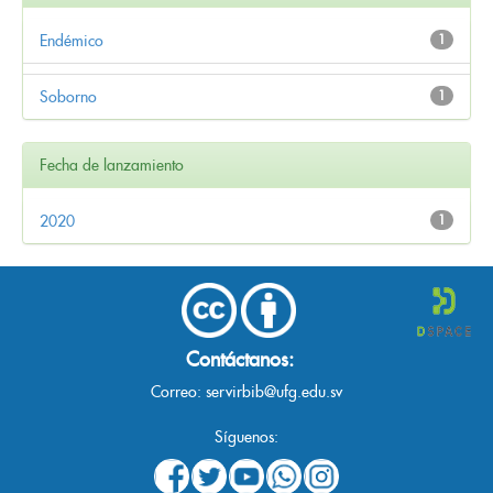
Endémico
1
Soborno
1
Fecha de lanzamiento
2020
1
Contáctanos:
Correo:
servirbib@ufg.edu.sv
Síguenos: