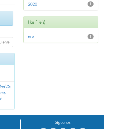
2020
1
Has File(s)
true
1
uiente
dad Dr.
na,
y
Síguenos: