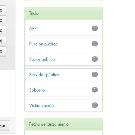
Título
AFP
1
Función pública
1
Sector público
1
Servidor público
1
Soborno
1
Victimización
1
Fecha de lanzamiento