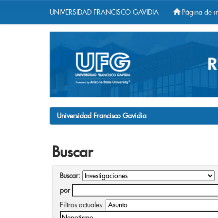
UNIVERSIDAD FRANCISCO GAVIDIA
Página de in
Skip
navigation
Universidad Francisco Gavidia
Buscar
Buscar:
por
Filtros actuales: