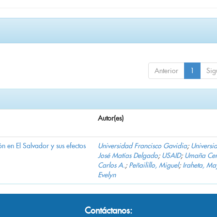
Anterior
1
Sig
Autor(es)
n en El Salvador y sus efectos
Universidad Francisco Gavidia
;
Universi
José Matías Delgado
;
USAID
;
Umaña Cer
Carlos A.
;
Peñailillo, Miguel
;
Iraheta, Ma
Evelyn
Contáctanos: