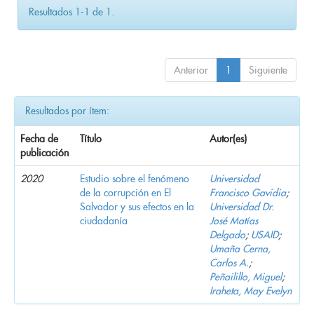
Resultados 1-1 de 1.
Anterior
1
Siguiente
Resultados por ítem:
Fecha de
Título
Autor(es)
publicación
2020
Estudio sobre el fenómeno
Universidad
de la corrupción en El
Francisco Gavidia
;
Salvador y sus efectos en la
Universidad Dr.
ciudadanía
José Matías
Delgado
;
USAID
;
Umaña Cerna,
Carlos A.
;
Peñailillo, Miguel
;
Iraheta, May Evelyn