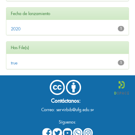
Fecha de lanzamiento
2020
1
Has File(s)
true
1
Contáctanos:
Correo:
servirbib@ufg.edu.sv
Síguenos: