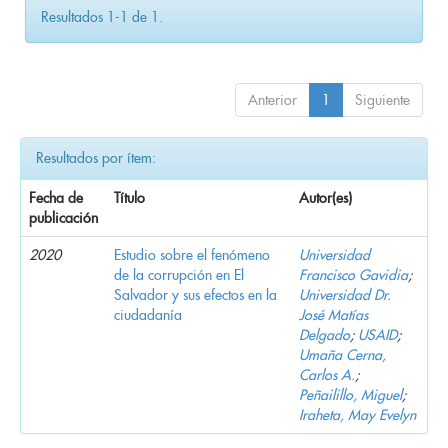
Resultados 1-1 de 1.
Anterior
1
Siguiente
Resultados por ítem:
Fecha de
Título
Autor(es)
publicación
2020
Estudio sobre el fenómeno
Universidad
de la corrupción en El
Francisco Gavidia
;
Salvador y sus efectos en la
Universidad Dr.
ciudadanía
José Matías
Delgado
;
USAID
;
Umaña Cerna,
Carlos A.
;
Peñailillo, Miguel
;
Iraheta, May Evelyn