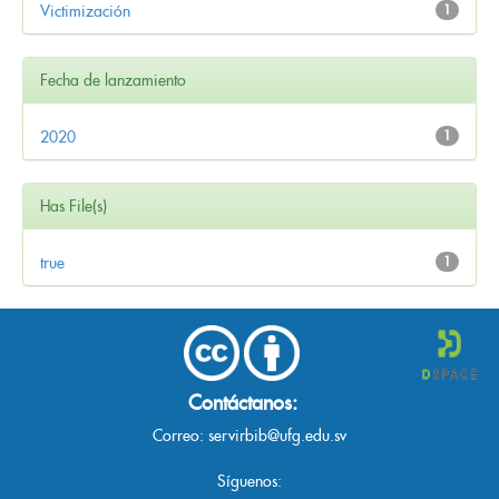
Victimización
1
Fecha de lanzamiento
2020
1
Has File(s)
true
1
Contáctanos:
Correo:
servirbib@ufg.edu.sv
Síguenos: