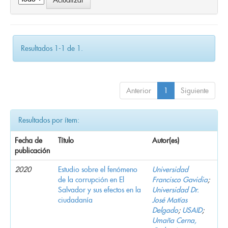
Resultados 1-1 de 1.
Anterior
1
Siguiente
Resultados por ítem:
Fecha de
Título
Autor(es)
publicación
2020
Estudio sobre el fenómeno
Universidad
de la corrupción en El
Francisco Gavidia
;
Salvador y sus efectos en la
Universidad Dr.
ciudadanía
José Matías
Delgado
;
USAID
;
Umaña Cerna,