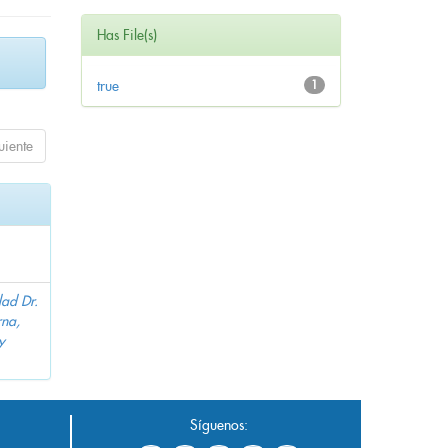
Has File(s)
true
1
uiente
dad Dr.
na,
y
Síguenos: