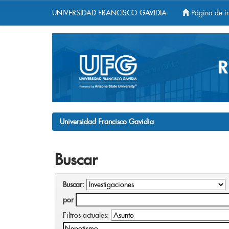
UNIVERSIDAD FRANCISCO GAVIDIA
Página de in
Skip
navigation
Universidad Francisco Gavidia
Buscar
Buscar:
por
Filtros actuales: