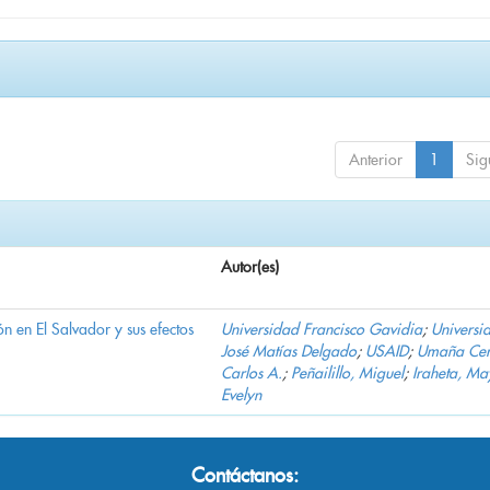
Anterior
1
Sig
Autor(es)
n en El Salvador y sus efectos
Universidad Francisco Gavidia
;
Universi
José Matías Delgado
;
USAID
;
Umaña Cer
Carlos A.
;
Peñailillo, Miguel
;
Iraheta, Ma
Evelyn
Contáctanos: