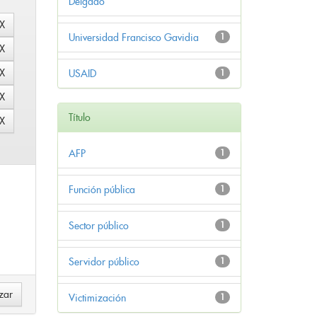
Delgado
Universidad Francisco Gavidia
1
USAID
1
Título
AFP
1
Función pública
1
Sector público
1
Servidor público
1
Victimización
1