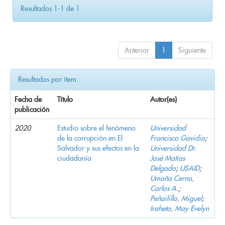
Resultados 1-1 de 1.
Anterior
1
Siguiente
Resultados por ítem:
Fecha de
Título
Autor(es)
publicación
2020
Estudio sobre el fenómeno
Universidad
de la corrupción en El
Francisco Gavidia
;
Salvador y sus efectos en la
Universidad Dr.
ciudadanía
José Matías
Delgado
;
USAID
;
Umaña Cerna,
Carlos A.
;
Peñailillo, Miguel
;
Iraheta, May Evelyn