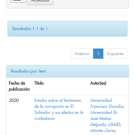
Resultados 1-1 de 1.
Anterior
1
Siguiente
Resultados por ítem:
Fecha de
Título
Autor(es)
publicación
2020
Estudio sobre el fenómeno
Universidad
de la corrupción en El
Francisco Gavidia
;
Salvador y sus efectos en la
Universidad Dr.
ciudadanía
José Matías
Delgado
;
USAID
;
Umaña Cerna,