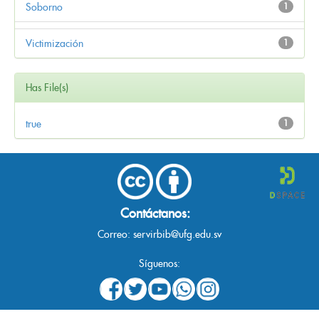
Soborno
1
Victimización
1
Has File(s)
true
1
Contáctanos:
Correo:
servirbib@ufg.edu.sv
Síguenos: