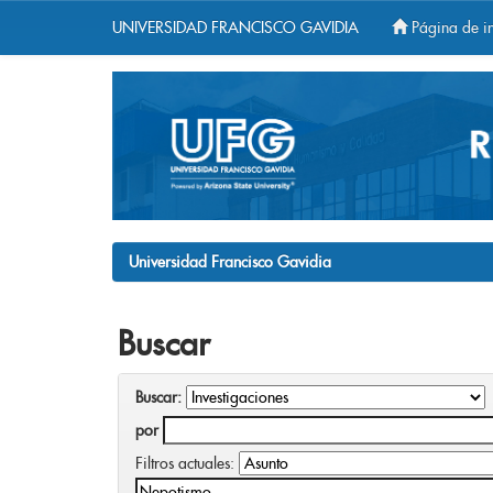
UNIVERSIDAD FRANCISCO GAVIDIA
Página de in
Skip
navigation
Universidad Francisco Gavidia
Buscar
Buscar:
por
Filtros actuales: