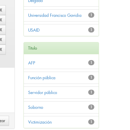
Delgado
Universidad Francisco Gavidia
1
USAID
1
Título
AFP
1
Función pública
1
Servidor público
1
Soborno
1
Victimización
1