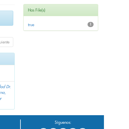
Has File(s)
true
1
uiente
dad Dr.
na,
y
Síguenos: