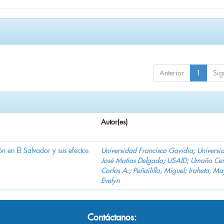
Anterior
1
Sig
Autor(es)
n en El Salvador y sus efectos
Universidad Francisco Gavidia
;
Universi
José Matías Delgado
;
USAID
;
Umaña Cer
Carlos A.
;
Peñailillo, Miguel
;
Iraheta, Ma
Evelyn
Contáctanos: