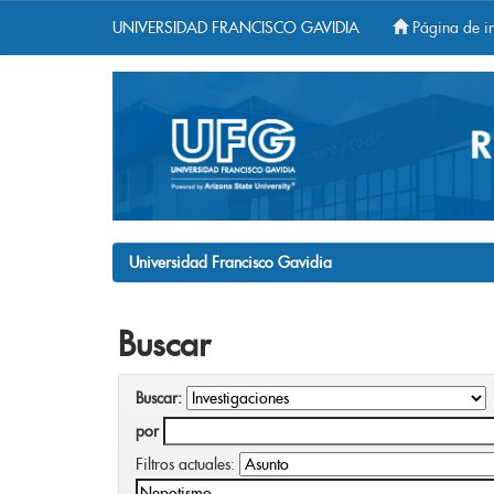
UNIVERSIDAD FRANCISCO GAVIDIA
Página de in
Skip
navigation
Universidad Francisco Gavidia
Buscar
Buscar:
por
Filtros actuales: