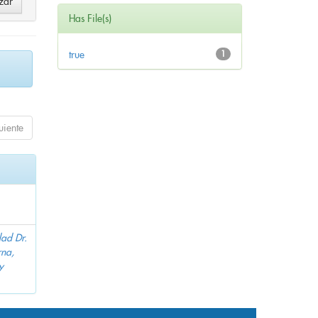
Has File(s)
true
1
uiente
dad Dr.
na,
y