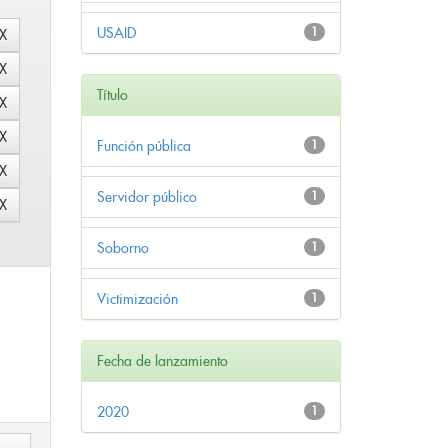
USAID
1
Título
Función pública
1
Servidor público
1
Soborno
1
Victimización
1
Fecha de lanzamiento
2020
1