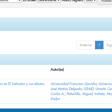
En orden
Autor/registro
Anterior
1
Sig
Autor(es)
n en El Salvador y sus efectos
Universidad Francisco Gavidia
;
Universi
José Matías Delgado
;
USAID
;
Umaña Cer
Carlos A.
;
Peñailillo, Miguel
;
Iraheta, Ma
Evelyn