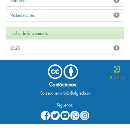
Soborno
1
Victimización
1
Fecha de lanzamiento
2020
1
Contáctanos:
Correo:
servirbib@ufg.edu.sv
Síguenos: