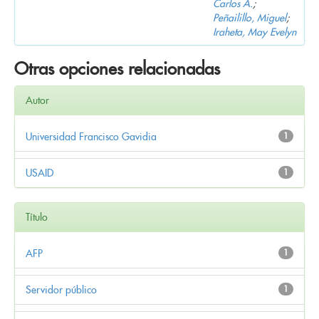
Carlos A.
;
Peñailillo, Miguel
;
Iraheta, May Evelyn
Otras opciones relacionadas
Autor
Universidad Francisco Gavidia
1
USAID
1
Título
AFP
1
Servidor público
1