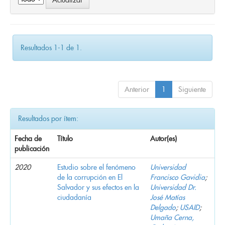
Resultados 1-1 de 1.
Anterior
1
Siguiente
Resultados por ítem:
Fecha de
Título
Autor(es)
publicación
2020
Estudio sobre el fenómeno
Universidad
de la corrupción en El
Francisco Gavidia
;
Salvador y sus efectos en la
Universidad Dr.
ciudadanía
José Matías
Delgado
;
USAID
;
Umaña Cerna,