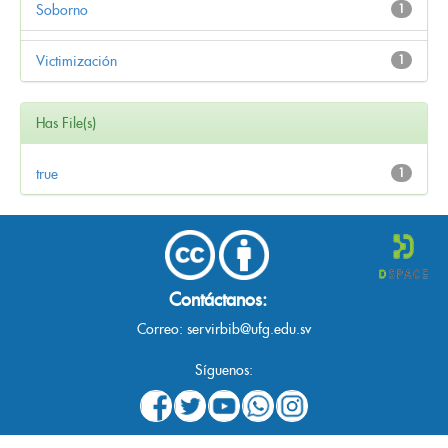
Soborno
1
Victimización
1
Has File(s)
true
1
Contáctanos:
Correo:
servirbib@ufg.edu.sv
Síguenos: