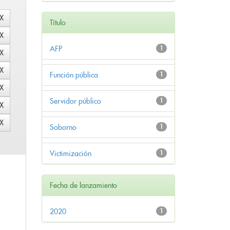
Título
AFP
1
Función pública
1
Servidor público
1
Soborno
1
Victimización
1
Fecha de lanzamiento
2020
1