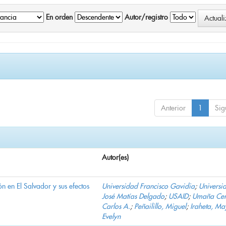
En orden
Autor/registro
Anterior
1
Sig
Autor(es)
n en El Salvador y sus efectos
Universidad Francisco Gavidia
;
Universi
José Matías Delgado
;
USAID
;
Umaña Cer
Carlos A.
;
Peñailillo, Miguel
;
Iraheta, Ma
Evelyn