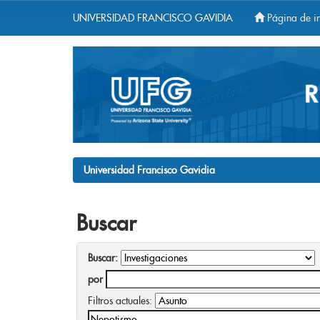
UNIVERSIDAD FRANCISCO GAVIDIA
Página de in
Skip
navigation
Universidad Francisco Gavidia
Buscar
Buscar:
por
Filtros actuales: