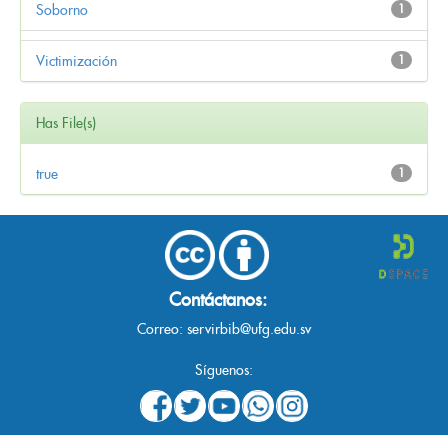
Soborno
1
Victimización
1
Has File(s)
true
1
Contáctanos:
Correo:
servirbib@ufg.edu.sv
Síguenos: