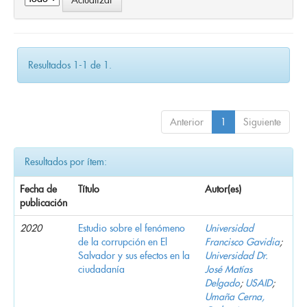
Resultados 1-1 de 1.
Anterior
1
Siguiente
Resultados por ítem:
Fecha de
Título
Autor(es)
publicación
2020
Estudio sobre el fenómeno
Universidad
de la corrupción en El
Francisco Gavidia
;
Salvador y sus efectos en la
Universidad Dr.
ciudadanía
José Matías
Delgado
;
USAID
;
Umaña Cerna,