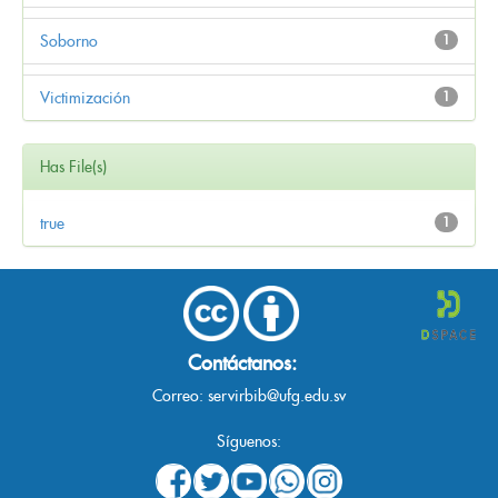
Soborno
1
Victimización
1
Has File(s)
true
1
Contáctanos:
Correo:
servirbib@ufg.edu.sv
Síguenos: