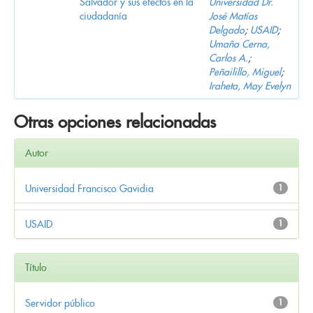
Salvador y sus efectos en la
Universidad Dr.
ciudadanía
José Matías
Delgado
;
USAID
;
Umaña Cerna,
Carlos A.
;
Peñailillo, Miguel
;
Iraheta, May Evelyn
Otras opciones relacionadas
Autor
Universidad Francisco Gavidia
1
USAID
1
Título
Servidor público
1