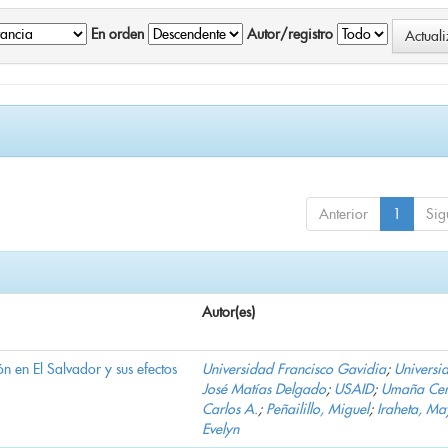
En orden
Autor/registro
Anterior
1
Sig
Autor(es)
n en El Salvador y sus efectos
Universidad Francisco Gavidia
;
Universi
José Matías Delgado
;
USAID
;
Umaña Cer
Carlos A.
;
Peñailillo, Miguel
;
Iraheta, Ma
Evelyn