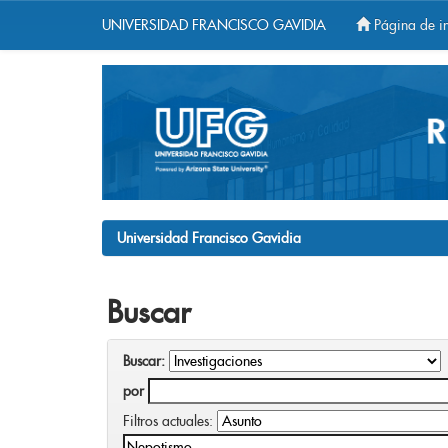
UNIVERSIDAD FRANCISCO GAVIDIA
Página de in
Skip
navigation
Universidad Francisco Gavidia
Buscar
Buscar:
por
Filtros actuales: