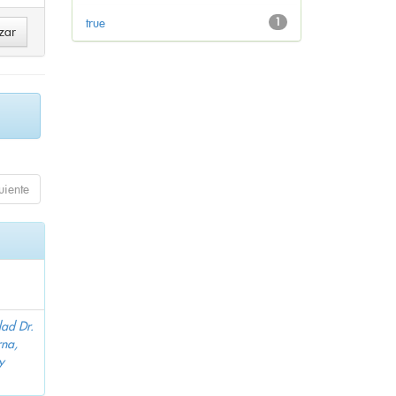
true
1
uiente
dad Dr.
na,
y