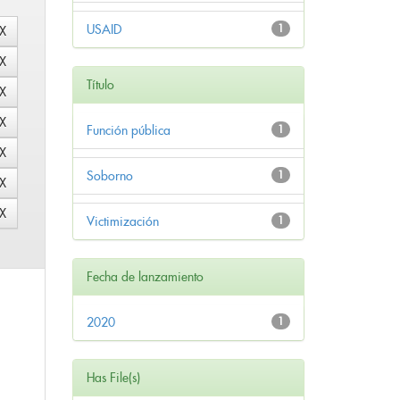
USAID
1
Título
Función pública
1
Soborno
1
Victimización
1
Fecha de lanzamiento
2020
1
Has File(s)