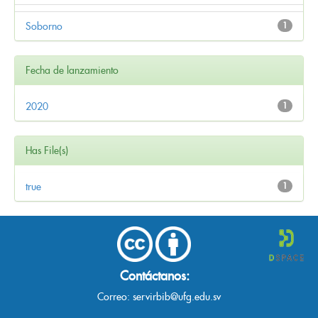
Soborno
1
Fecha de lanzamiento
2020
1
Has File(s)
true
1
Contáctanos:
Correo:
servirbib@ufg.edu.sv