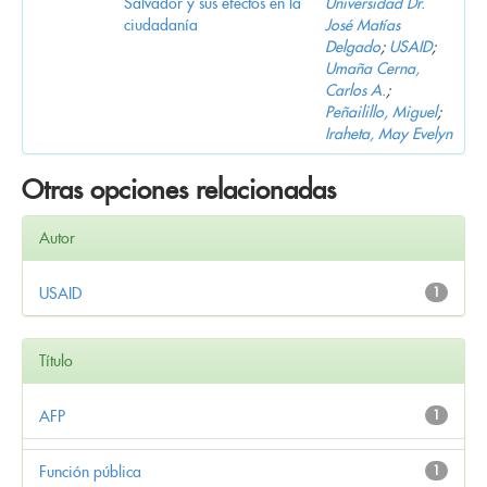
Salvador y sus efectos en la
Universidad Dr.
ciudadanía
José Matías
Delgado
;
USAID
;
Umaña Cerna,
Carlos A.
;
Peñailillo, Miguel
;
Iraheta, May Evelyn
Otras opciones relacionadas
Autor
USAID
1
Título
AFP
1
Función pública
1