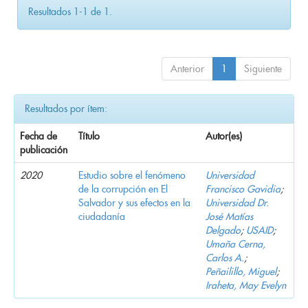
Resultados 1-1 de 1.
Anterior
1
Siguiente
Resultados por ítem:
Fecha de
Título
Autor(es)
publicación
2020
Estudio sobre el fenómeno
Universidad
de la corrupción en El
Francisco Gavidia
;
Salvador y sus efectos en la
Universidad Dr.
ciudadanía
José Matías
Delgado
;
USAID
;
Umaña Cerna,
Carlos A.
;
Peñailillo, Miguel
;
Iraheta, May Evelyn