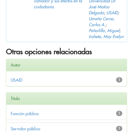
Salvador y sus efectos en la
Universidad Dr.
ciudadanía
José Matías
Delgado
;
USAID
;
Umaña Cerna,
Carlos A.
;
Peñailillo, Miguel
;
Iraheta, May Evelyn
Otras opciones relacionadas
Autor
USAID
1
Título
Función pública
1
Servidor público
1