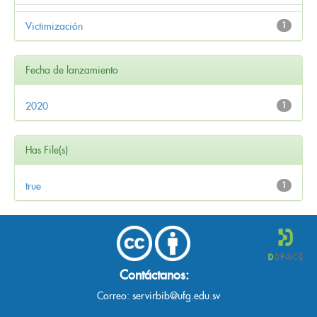
Victimización
1
Fecha de lanzamiento
2020
1
Has File(s)
true
1
Contáctanos:
Correo:
servirbib@ufg.edu.sv