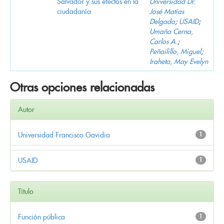
Salvador y sus efectos en la
Universidad Dr.
ciudadanía
José Matías
Delgado
;
USAID
;
Umaña Cerna,
Carlos A.
;
Peñailillo, Miguel
;
Iraheta, May Evelyn
Otras opciones relacionadas
Autor
Universidad Francisco Gavidia
1
USAID
1
Título
Función pública
1