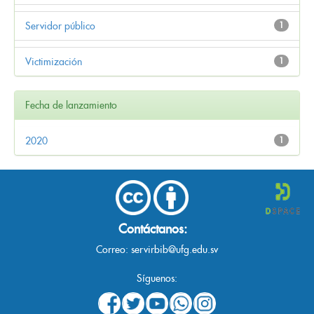
Servidor público
1
Victimización
1
Fecha de lanzamiento
2020
1
Contáctanos:
Correo:
servirbib@ufg.edu.sv
Síguenos: