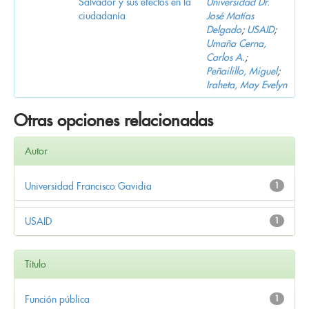
Salvador y sus efectos en la
Universidad Dr.
ciudadanía
José Matías
Delgado
;
USAID
;
Umaña Cerna,
Carlos A.
;
Peñailillo, Miguel
;
Iraheta, May Evelyn
Otras opciones relacionadas
Autor
Universidad Francisco Gavidia
1
USAID
1
Título
Función pública
1