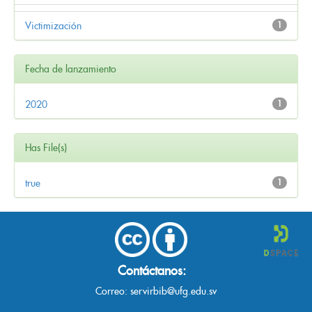
Victimización
1
Fecha de lanzamiento
2020
1
Has File(s)
true
1
Contáctanos:
Correo:
servirbib@ufg.edu.sv