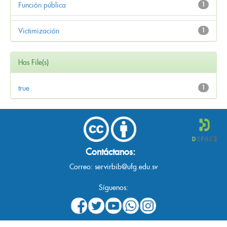
Función pública
1
Victimización
1
Has File(s)
true
1
Contáctanos:
Correo:
servirbib@ufg.edu.sv
Síguenos: