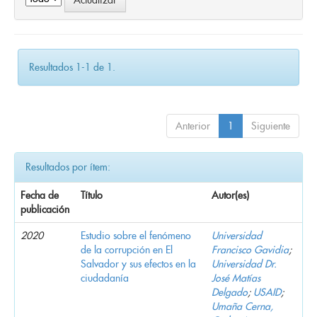
Resultados 1-1 de 1.
Anterior
1
Siguiente
Resultados por ítem:
Fecha de
Título
Autor(es)
publicación
2020
Estudio sobre el fenómeno
Universidad
de la corrupción en El
Francisco Gavidia
;
Salvador y sus efectos en la
Universidad Dr.
ciudadanía
José Matías
Delgado
;
USAID
;
Umaña Cerna,