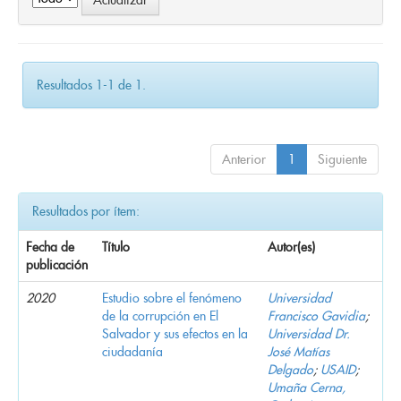
Resultados 1-1 de 1.
Anterior
1
Siguiente
Resultados por ítem:
Fecha de
Título
Autor(es)
publicación
2020
Estudio sobre el fenómeno
Universidad
de la corrupción en El
Francisco Gavidia
;
Salvador y sus efectos en la
Universidad Dr.
ciudadanía
José Matías
Delgado
;
USAID
;
Umaña Cerna,