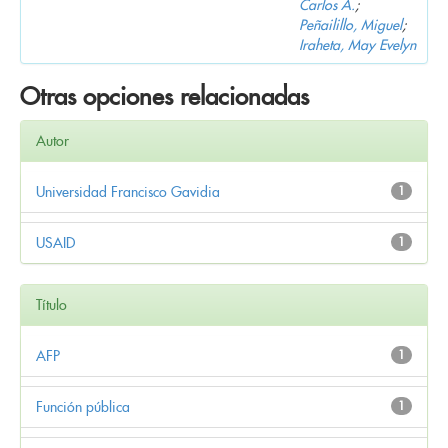
Carlos A.
;
Peñailillo, Miguel
;
Iraheta, May Evelyn
Otras opciones relacionadas
Autor
Universidad Francisco Gavidia
1
USAID
1
Título
AFP
1
Función pública
1