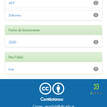
AFP
1
Soborno
1
Fecha de lanzamiento
2020
1
Has File(s)
true
1
Contáctanos:
Correo:
servirbib@ufg.edu.sv