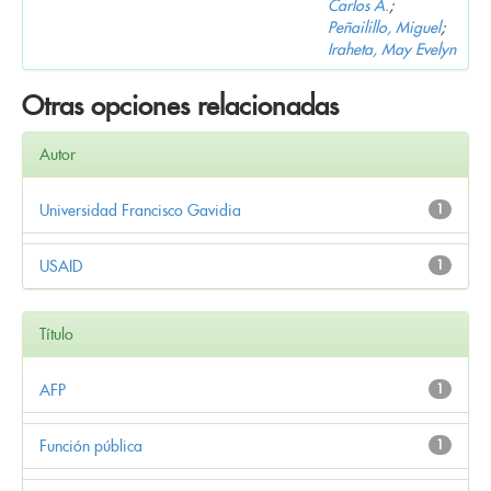
Carlos A.
;
Peñailillo, Miguel
;
Iraheta, May Evelyn
Otras opciones relacionadas
Autor
Universidad Francisco Gavidia
1
USAID
1
Título
AFP
1
Función pública
1