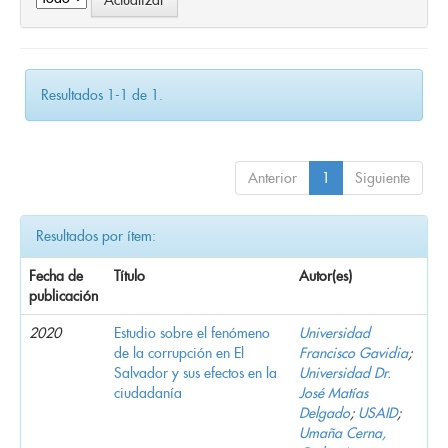
Resultados 1-1 de 1.
Anterior
1
Siguiente
Resultados por ítem:
Fecha de
Título
Autor(es)
publicación
2020
Estudio sobre el fenómeno
Universidad
de la corrupción en El
Francisco Gavidia
;
Salvador y sus efectos en la
Universidad Dr.
ciudadanía
José Matías
Delgado
;
USAID
;
Umaña Cerna,