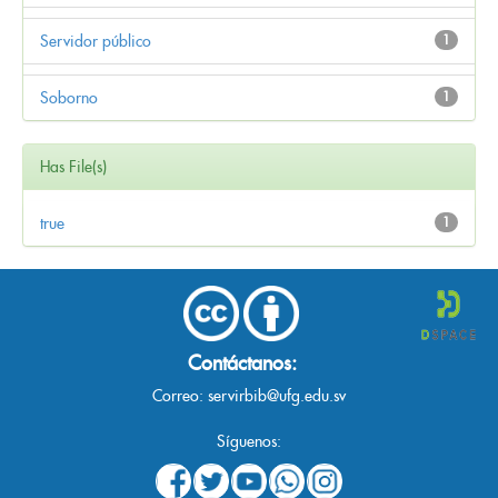
Servidor público
1
Soborno
1
Has File(s)
true
1
Contáctanos:
Correo:
servirbib@ufg.edu.sv
Síguenos: