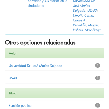
Salvador y sus efectos en la
Universidad Dr.
ciudadanía
José Matías
Delgado
;
USAID
;
Umaña Cerna,
Carlos A.
;
Peñailillo, Miguel
;
Iraheta, May Evelyn
Otras opciones relacionadas
Autor
Universidad Dr. José Matías Delgado
1
USAID
1
Título
Función pública
1