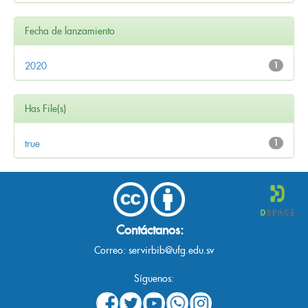
Fecha de lanzamiento
2020
1
Has File(s)
true
1
Contáctanos:
Correo:
servirbib@ufg.edu.sv
Síguenos: