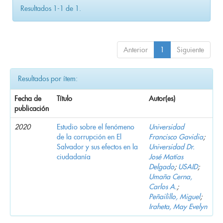
Resultados 1-1 de 1.
Anterior
1
Siguiente
Resultados por ítem:
Fecha de
Título
Autor(es)
publicación
2020
Estudio sobre el fenómeno
Universidad
de la corrupción en El
Francisco Gavidia
;
Salvador y sus efectos en la
Universidad Dr.
ciudadanía
José Matías
Delgado
;
USAID
;
Umaña Cerna,
Carlos A.
;
Peñailillo, Miguel
;
Iraheta, May Evelyn