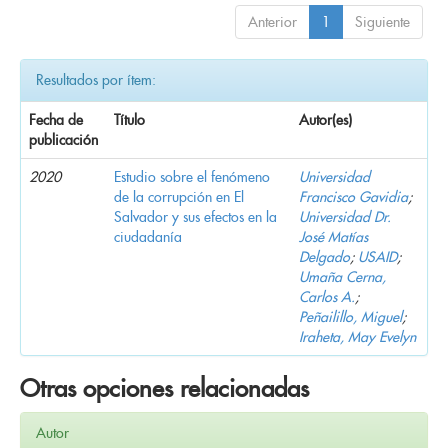
Anterior
1
Siguiente
Resultados por ítem:
Fecha de
Título
Autor(es)
publicación
2020
Estudio sobre el fenómeno
Universidad
de la corrupción en El
Francisco Gavidia
;
Salvador y sus efectos en la
Universidad Dr.
ciudadanía
José Matías
Delgado
;
USAID
;
Umaña Cerna,
Carlos A.
;
Peñailillo, Miguel
;
Iraheta, May Evelyn
Otras opciones relacionadas
Autor