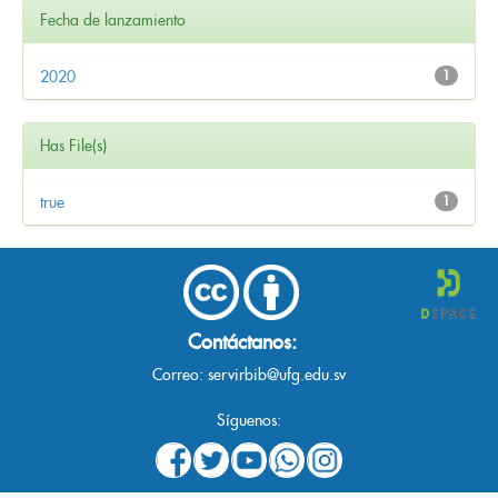
Fecha de lanzamiento
2020
1
Has File(s)
true
1
Contáctanos:
Correo:
servirbib@ufg.edu.sv
Síguenos: