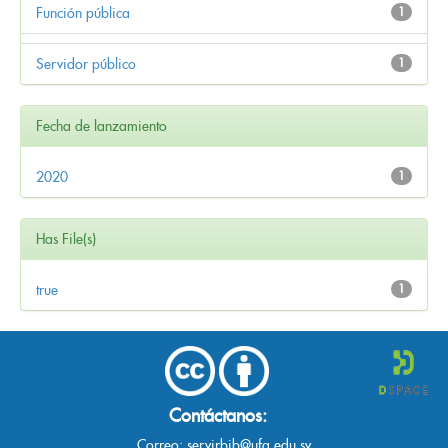
Función pública
1
Servidor público
1
Fecha de lanzamiento
2020
1
Has File(s)
true
1
Contáctanos:
Correo:
servirbib@ufg.edu.sv