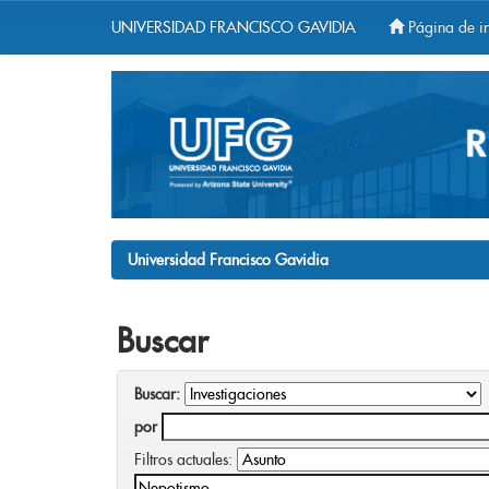
UNIVERSIDAD FRANCISCO GAVIDIA
Página de in
Skip
navigation
Universidad Francisco Gavidia
Buscar
Buscar:
por
Filtros actuales: