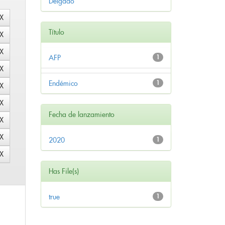
Delgado
Título
AFP
1
Endémico
1
Fecha de lanzamiento
2020
1
Has File(s)
true
1