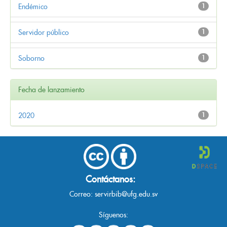
Endémico
1
Servidor público
1
Soborno
1
Fecha de lanzamiento
2020
1
Contáctanos:
Correo:
servirbib@ufg.edu.sv
Síguenos: