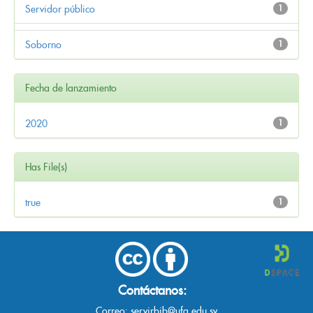
Servidor público
1
Soborno
1
Fecha de lanzamiento
2020
1
Has File(s)
true
1
Contáctanos:
Correo:
servirbib@ufg.edu.sv