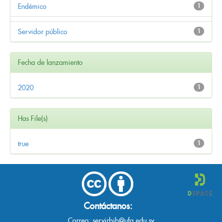
Endémico
1
Servidor público
1
Fecha de lanzamiento
2020
1
Has File(s)
true
1
Contáctanos:
Correo:
servirbib@ufg.edu.sv