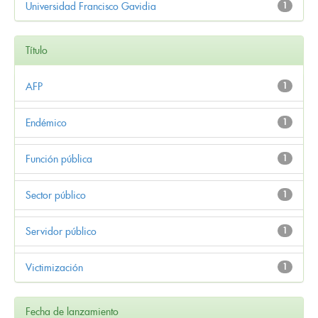
Universidad Francisco Gavidia
1
Título
AFP
1
Endémico
1
Función pública
1
Sector público
1
Servidor público
1
Victimización
1
Fecha de lanzamiento