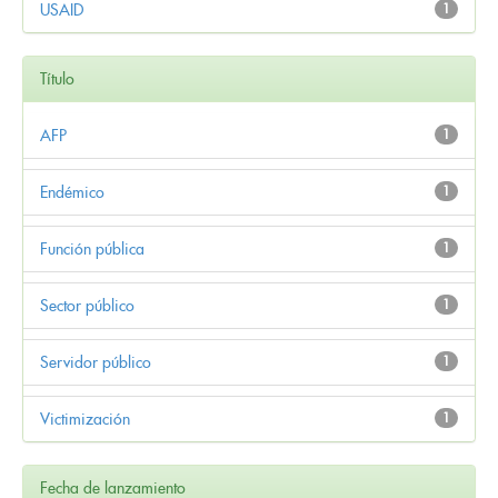
USAID
1
Título
AFP
1
Endémico
1
Función pública
1
Sector público
1
Servidor público
1
Victimización
1
Fecha de lanzamiento