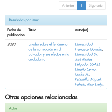
Anterior
1
Siguiente
Resultados por ítem:
Fecha de
Título
Autor(es)
publicación
2020
Estudio sobre el fenómeno
Universidad
de la corrupción en El
Francisco Gavidia
;
Salvador y sus efectos en la
Universidad Dr.
ciudadanía
José Matías
Delgado
;
USAID
;
Umaña Cerna,
Carlos A.
;
Peñailillo, Miguel
;
Iraheta, May Evelyn
Otras opciones relacionadas
Autor