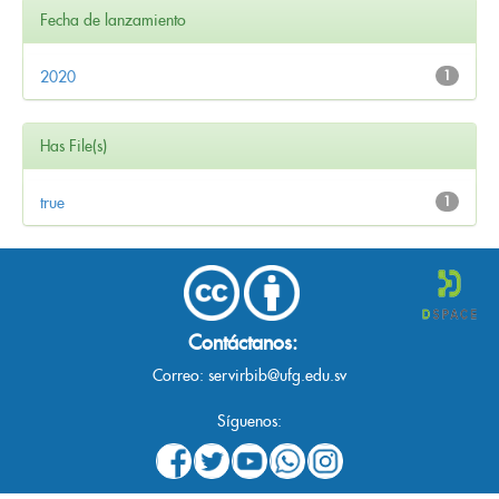
Fecha de lanzamiento
2020
1
Has File(s)
true
1
Contáctanos:
Correo:
servirbib@ufg.edu.sv
Síguenos: