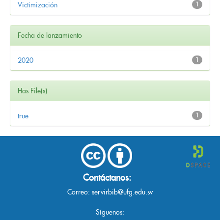
Victimización
1
Fecha de lanzamiento
2020
1
Has File(s)
true
1
Contáctanos:
Correo:
servirbib@ufg.edu.sv
Síguenos: