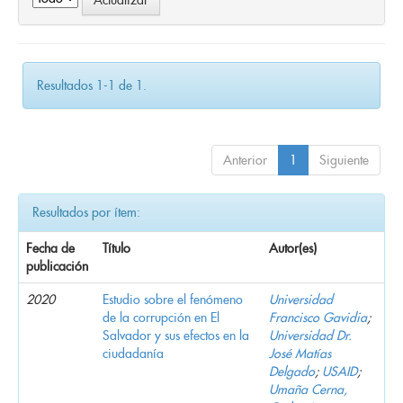
Resultados 1-1 de 1.
Anterior
1
Siguiente
Resultados por ítem:
Fecha de
Título
Autor(es)
publicación
2020
Estudio sobre el fenómeno
Universidad
de la corrupción en El
Francisco Gavidia
;
Salvador y sus efectos en la
Universidad Dr.
ciudadanía
José Matías
Delgado
;
USAID
;
Umaña Cerna,