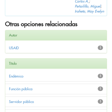
Carlos A.
;
Peñailillo, Miguel
;
Iraheta, May Evelyn
Otras opciones relacionadas
Autor
USAID
1
Título
Endémico
1
Función pública
1
Servidor público
1