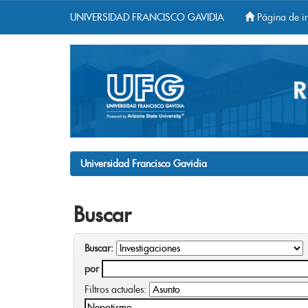
UNIVERSIDAD FRANCISCO GAVIDIA
Página de in
Skip
navigation
Universidad Francisco Gavidia
Buscar
Buscar:
por
Filtros actuales: