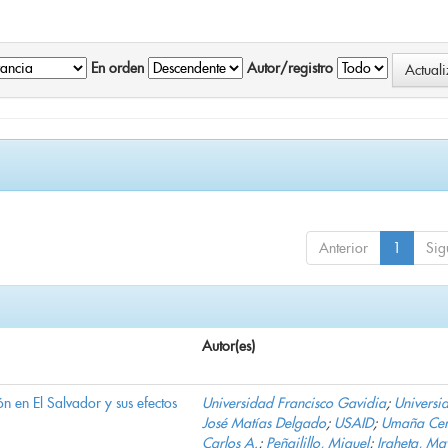
En orden
Autor/registro
Anterior
1
Sig
Autor(es)
n en El Salvador y sus efectos
Universidad Francisco Gavidia
;
Universi
José Matías Delgado
;
USAID
;
Umaña Cer
Carlos A.
;
Peñailillo, Miguel
;
Iraheta, Ma