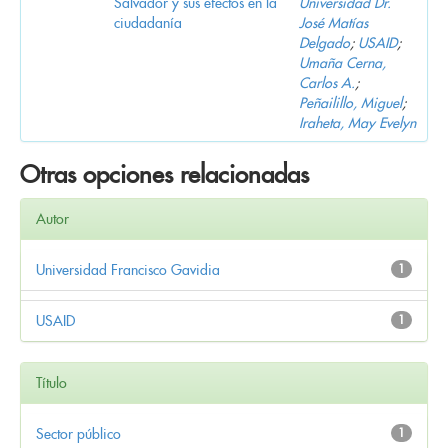
Salvador y sus efectos en la
Universidad Dr.
ciudadanía
José Matías
Delgado
;
USAID
;
Umaña Cerna,
Carlos A.
;
Peñailillo, Miguel
;
Iraheta, May Evelyn
Otras opciones relacionadas
Autor
Universidad Francisco Gavidia
1
USAID
1
Título
Sector público
1