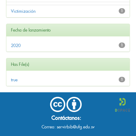
Victimización
1
Fecha de lanzamiento
2020
1
Has File(s)
true
1
Contáctanos:
Correo:
servirbib@ufg.edu.sv