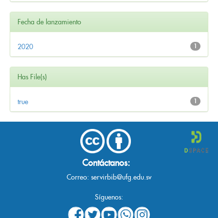
Fecha de lanzamiento
2020
1
Has File(s)
true
1
Contáctanos:
Correo:
servirbib@ufg.edu.sv
Síguenos: