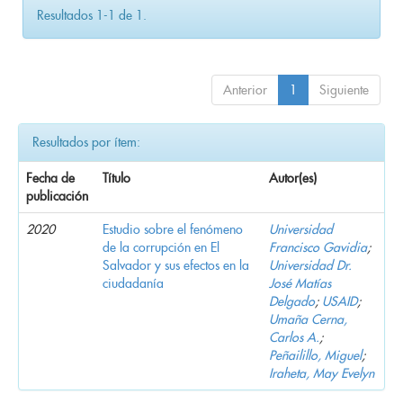
Resultados 1-1 de 1.
Anterior
1
Siguiente
Resultados por ítem:
Fecha de
Título
Autor(es)
publicación
2020
Estudio sobre el fenómeno
Universidad
de la corrupción en El
Francisco Gavidia
;
Salvador y sus efectos en la
Universidad Dr.
ciudadanía
José Matías
Delgado
;
USAID
;
Umaña Cerna,
Carlos A.
;
Peñailillo, Miguel
;
Iraheta, May Evelyn