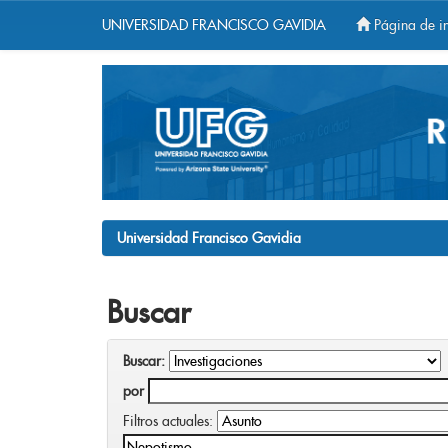
UNIVERSIDAD FRANCISCO GAVIDIA
Página de in
Skip
navigation
Universidad Francisco Gavidia
Buscar
Buscar:
por
Filtros actuales: