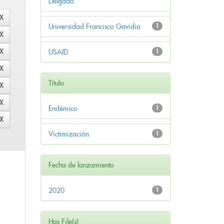
Delgado
Universidad Francisco Gavidia
1
USAID
1
Título
Endémico
1
Victimización
1
Fecha de lanzamiento
2020
1
Has File(s)