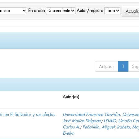
En orden
Autor/registro
Anterior
1
Sig
Autor(es)
n en El Salvador y sus efectos
Universidad Francisco Gavidia
;
Universi
José Matías Delgado
;
USAID
;
Umaña Cer
Carlos A.
;
Peñailillo, Miguel
;
Iraheta, Ma
Evelyn