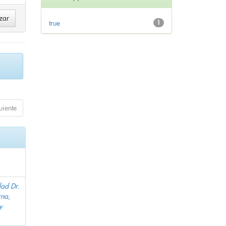
true
1
uiente
dad Dr.
na,
y