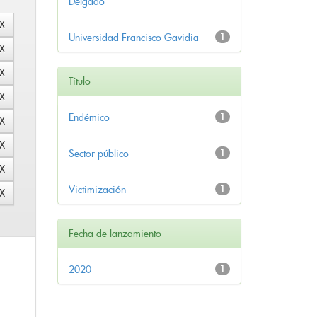
Delgado
Universidad Francisco Gavidia
1
Título
Endémico
1
Sector público
1
Victimización
1
Fecha de lanzamiento
2020
1