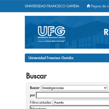
UNIVERSIDAD FRANCISCO GAVIDIA
Página de in
Skip
navigation
Universidad Francisco Gavidia
Buscar
Buscar:
por
Filtros actuales: