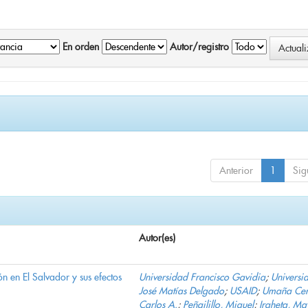
En orden
Autor/registro
Anterior
1
Sig
Autor(es)
n en El Salvador y sus efectos
Universidad Francisco Gavidia
;
Universi
José Matías Delgado
;
USAID
;
Umaña Cer
Carlos A.
;
Peñailillo, Miguel
;
Iraheta, Ma