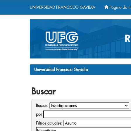
UNIVERSIDAD FRANCISCO GAVIDIA
Página de in
Skip
navigation
Universidad Francisco Gavidia
Buscar
Buscar:
por
Filtros actuales: