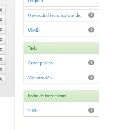
Delgado
Universidad Francisco Gavidia
1
USAID
1
Título
Sector público
1
Victimización
1
Fecha de lanzamiento
2020
1