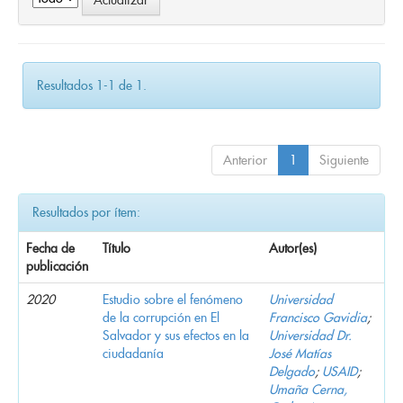
Resultados 1-1 de 1.
Anterior
1
Siguiente
Resultados por ítem:
Fecha de
Título
Autor(es)
publicación
2020
Estudio sobre el fenómeno
Universidad
de la corrupción en El
Francisco Gavidia
;
Salvador y sus efectos en la
Universidad Dr.
ciudadanía
José Matías
Delgado
;
USAID
;
Umaña Cerna,