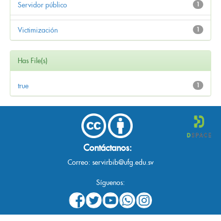
Servidor público
1
Victimización
1
Has File(s)
true
1
Contáctanos:
Correo:
servirbib@ufg.edu.sv
Síguenos: