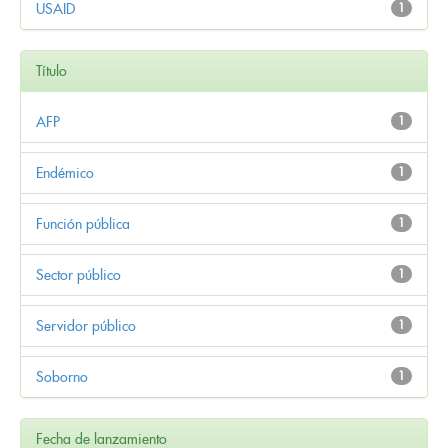
USAID
1
Título
AFP
1
Endémico
1
Función pública
1
Sector público
1
Servidor público
1
Soborno
1
Fecha de lanzamiento