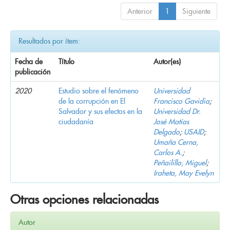
Anterior
1
Siguiente
Resultados por ítem:
Fecha de
Título
Autor(es)
publicación
2020
Estudio sobre el fenómeno
Universidad
de la corrupción en El
Francisco Gavidia
;
Salvador y sus efectos en la
Universidad Dr.
ciudadanía
José Matías
Delgado
;
USAID
;
Umaña Cerna,
Carlos A.
;
Peñailillo, Miguel
;
Iraheta, May Evelyn
Otras opciones relacionadas
Autor