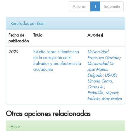
Anterior
1
Siguiente
Resultados por ítem:
Fecha de
Título
Autor(es)
publicación
2020
Estudio sobre el fenómeno
Universidad
de la corrupción en El
Francisco Gavidia
;
Salvador y sus efectos en la
Universidad Dr.
ciudadanía
José Matías
Delgado
;
USAID
;
Umaña Cerna,
Carlos A.
;
Peñailillo, Miguel
;
Iraheta, May Evelyn
Otras opciones relacionadas
Autor