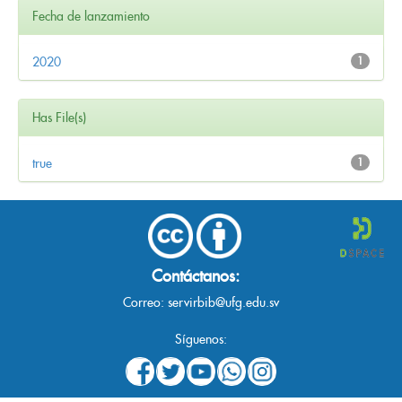
Fecha de lanzamiento
2020
1
Has File(s)
true
1
Contáctanos:
Correo:
servirbib@ufg.edu.sv
Síguenos: