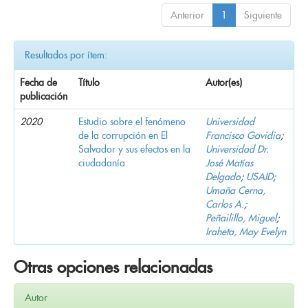
Anterior
1
Siguiente
Resultados por ítem:
Fecha de
Título
Autor(es)
publicación
2020
Estudio sobre el fenómeno
Universidad
de la corrupción en El
Francisco Gavidia
;
Salvador y sus efectos en la
Universidad Dr.
ciudadanía
José Matías
Delgado
;
USAID
;
Umaña Cerna,
Carlos A.
;
Peñailillo, Miguel
;
Iraheta, May Evelyn
Otras opciones relacionadas
Autor